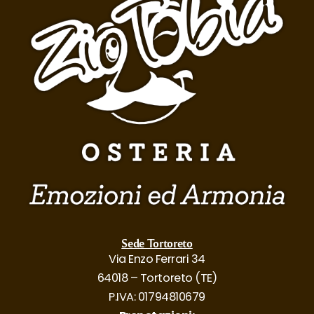
t
e
r
i
a
Z
i
o
T
o
b
i
a
a
T
Sede Tortoreto
o
Via Enzo Ferrari 34
r
64018 – Tortoreto (TE)
t
P.IVA: 01794810679
o