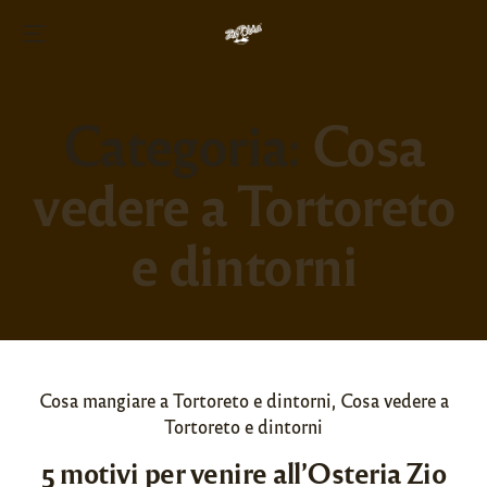
Menu
Skip
to
Categoria:
Cosa
content
vedere a Tortoreto
e dintorni
P
Cosa mangiare a Tortoreto e dintorni
,
Cosa vedere a
o
Tortoreto e dintorni
s
5 motivi per venire all’Osteria Zio
t