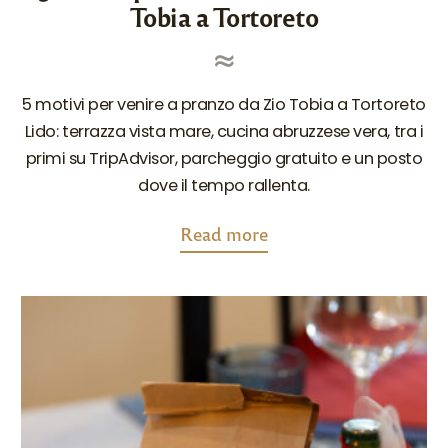
Tobia a Tortoreto
e
d
i
n
5 motivi per venire a pranzo da Zio Tobia a Tortoreto
Lido: terrazza vista mare, cucina abruzzese vera, tra i
primi su TripAdvisor, parcheggio gratuito e un posto
dove il tempo rallenta.
a
Read more
b
o
u
t
"
5
m
o
t