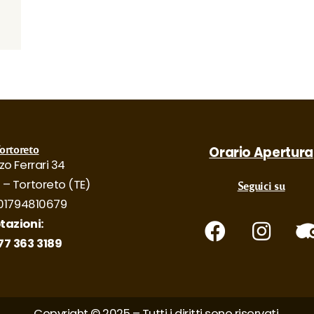
ortoreto
Orario Apertura
zo Ferrari 34
 – Tortoreto (TE)
Seguici su
: 01794810679
tazioni:
77 363 3189
Copyright © 2025 – Tutti i diritti sono riservati.