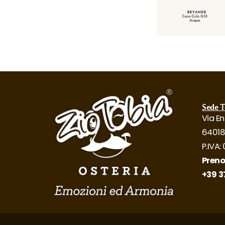
Sede T
Via En
64018
P.IVA
Preno
+39 3