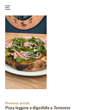
Menu
Skip
to
content
Post
Previous article
navigation
Pizza leggera e digeribile a Tortoreto