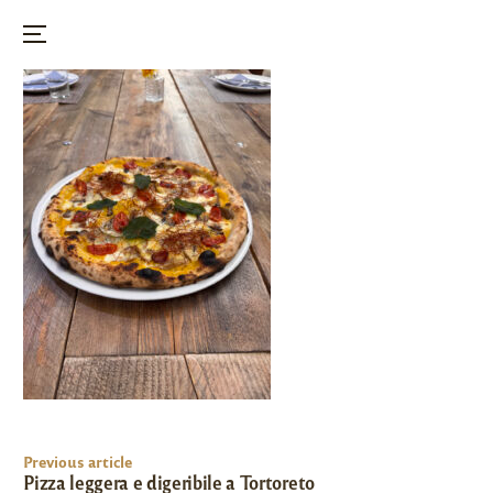
Menu
Skip
to
content
Post
Previous article
navigation
Pizza leggera e digeribile a Tortoreto